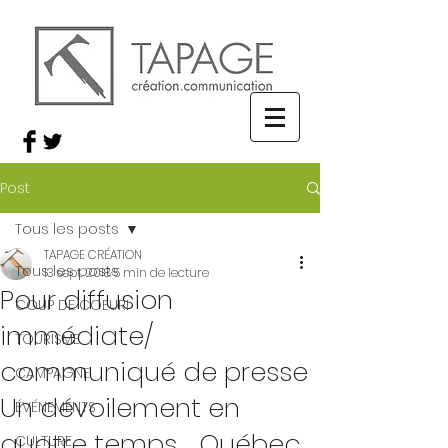
Post
Tous les posts
TAPAGE CRÉATION
Tous les posts
13 sept. 2018
5 min de lecture
Pour diffusion
COUP DE COEUR!
immédiate/
TOURISME
communiqué de presse
CAMPAGNE
Un dévoilement en
ÉVÉNEMENTS
quatre temps .. Québec
CULTURE