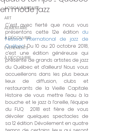
en mode jazz
AGROALIMENTAIRE
ART
C'est avec fierté que nous vous 
ALIMENTAIRE
présentons cette 12e édition 
du 
À DÉCOUVRIR
Festival international de jazz de 
Québec
! Du 10 au 20 octobre 2018, 
ÉVÉNEMENTS
c’est une édition généreuse qui 
À DÉCOUVRIR
présente de grands artistes de jazz 
du Québec et d’ailleurs! Nous vous 
accueillerons dans les plus beaux 
lieux de diffusion, clubs et 
restaurants de la Vieille Capitale.  
Histoire de vous mettre l’eau à la 
bouche et le jazz à l’oreille, l’équipe 
du FIJQ  2018 est fière de vous 
dévoiler quelques spectacles de 
sa 12 édition. Dévoilement en quatre 
temps de certains lieux qui seront 