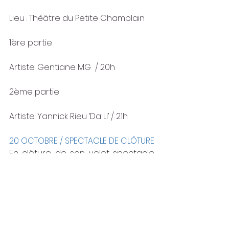
Lieu : Théâtre du Petite Champlain
1ère partie
Artiste: Gentiane MG  / 20h
2ème partie
Artiste: Yannick Rieu ‘Da Li’ / 21h
20 OCTOBRE / SPECTACLE DE CLÔTURE
En clôture de son volet spectacle 
concerts, le Festival de jazz s’arrête 
au Musée national des beaux-arts 
du Québec / Auditorium Sandra et 
Alain Bouchard, pavillon Pierre 
Lassonde, avec le concert Un 
homme, une femme et un saxo - un 