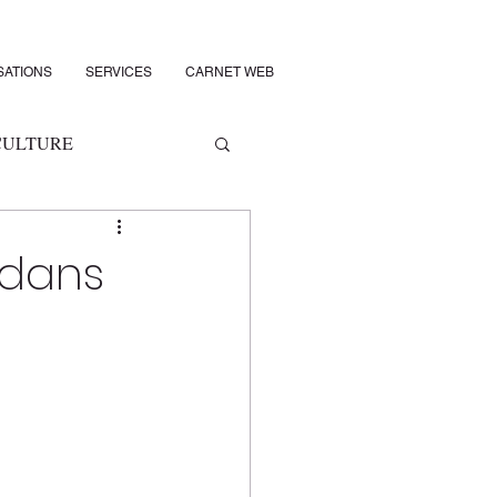
SATIONS
SERVICES
CARNET WEB
CULTURE
S
À DÉCOUVRIR
 dans