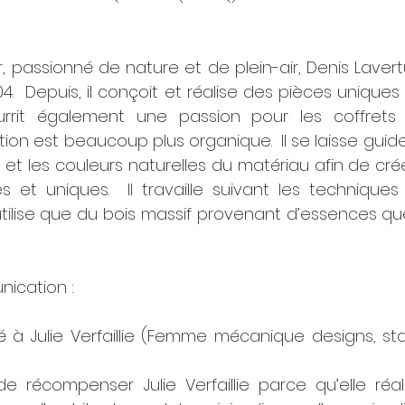
r, passionné de nature et de plein-air, Denis Laver
04.  Depuis, il conçoit et réalise des pièces uniques 
rrit également une passion pour les coffrets d
on est beaucoup plus organique.  Il se laisse guider
n et les couleurs naturelles du matériau afin de cr
es et uniques.  Il travaille suivant les techniques t
utilise que du bois massif provenant d’essences que
ication : 
é à Julie Verfaillie (Femme mécanique designs, sta
e récompenser Julie Verfaillie parce qu’elle réali