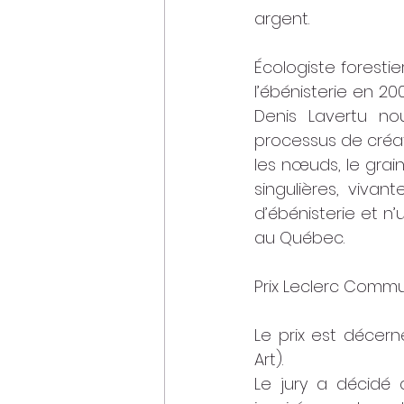
argent.
Écologiste forestie
l’ébénisterie en 20
Denis Lavertu nou
processus de créati
les nœuds, le grai
singulières, vivant
d’ébénisterie et n’
au Québec.
Prix Leclerc Commun
Le prix est décern
Art).
Le jury a décidé d