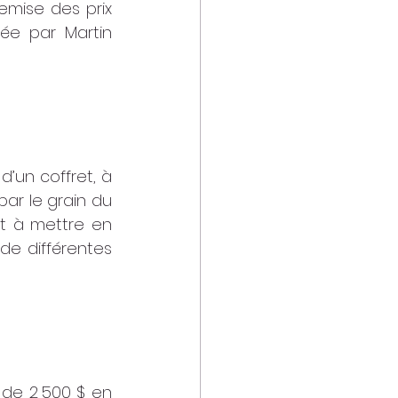
emise des prix 
mée par Martin 
d’un coffret, à 
par le grain du 
t à mettre en 
de différentes 
de 2 500 $ en 