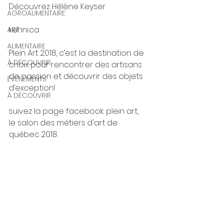
Découvrez Hélène Keyser
AGROALIMENTAIRE
kehni.ca
ART
ALIMENTAIRE
Plein Art 2018, c’est la destination de 
À DÉCOUVRIR
choix pour rencontrer des artisans 
de passion et découvrir des objets 
ÉVÉNEMENTS
d’exception!
À DÉCOUVRIR
suivez la page facebook: plein art, 
le salon des métiers d'art de 
québec 2018.