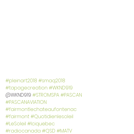
#pleinart2018
#smaq2018
#tapagecreation
#WKND919
@WKND919 
#STROMSPA
#PASCAN
#PASCANAVIATION
#fairmontlechateaufontenac
#fairmont
#Quotidienlesoleil
#LeSoleil
#Iciquebec
#radiocanada
#QSD
#MATV