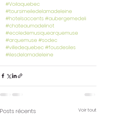
#Voilaquebec
#toursimeiledelamadeleine
#hotelsaccents
#aubergemedeli
#chateaumadelinot
#ecoledemusiquearquemuse
#arquemuse
#sodec
#villedequebec
#fousdesiles
#ilesdelamadeleine
Voir tout
Posts récents