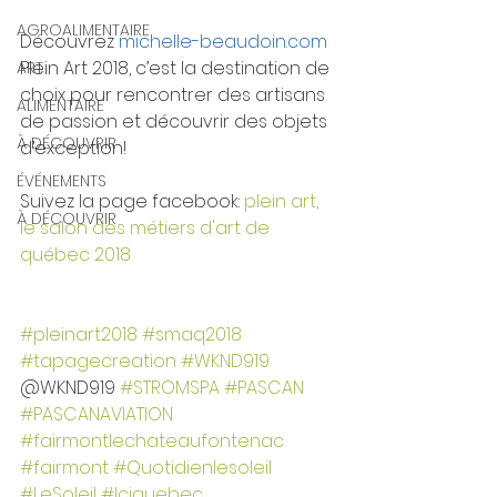
AGROALIMENTAIRE
Découvrez 
michelle-beaudoin.com
Plein Art 2018, c’est la destination de 
ART
choix pour rencontrer des artisans 
ALIMENTAIRE
de passion et découvrir des objets 
À DÉCOUVRIR
d’exception!
ÉVÉNEMENTS
Suivez la page facebook: 
plein art, 
À DÉCOUVRIR
le salon des métiers d'art de 
québec 2018
#pleinart2018
#smaq2018
#tapagecreation
#WKND919
@WKND919 
#STROMSPA
#PASCAN
#PASCANAVIATION
#fairmontlechateaufontenac
#fairmont
#Quotidienlesoleil
#LeSoleil
#Iciquebec