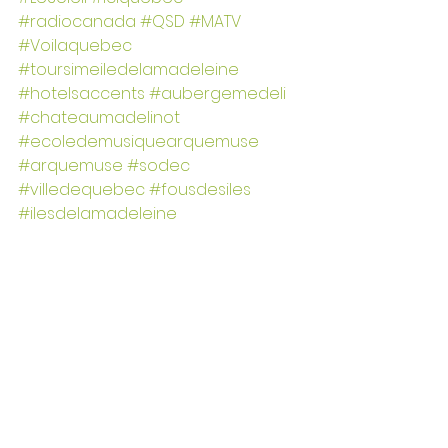
#radiocanada
#QSD
#MATV
#Voilaquebec
#toursimeiledelamadeleine
#hotelsaccents
#aubergemedeli
#chateaumadelinot
#ecoledemusiquearquemuse
#arquemuse
#sodec
#villedequebec
#fousdesiles
#ilesdelamadeleine