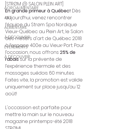
[STRØM @ SALON PLEIN ART]
AGROALIMENTAIRE
En grande primeur à Québec! 
Dès 
aujourd’hui, venez rencontrer 
ART
l’équipe du Strøm Spa Nordique 
ALIMENTAIRE
Vieux-Québec au Plein Art, le Salon 
À DÉCOUVRIR
des métiers d'art de Québec 2018 
à l’espace 400e au Vieux-Port. Pour 
ÉVÉNEMENTS
l’occasion, nous offrons 
25% de 
À DÉCOUVRIR
rabais
 sur la prévente de 
l’expérience thermale et des 
massages suédois 60 minutes. 
Faites vite, la promotion est valide 
uniquement sur place jusqu’au 12 
août!
L'occassion est parfaite pour 
mettre la main sur le nouveau 
magazine printemps-été 2018 
STRØM!