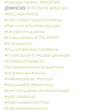
#tapagecreation
#WKND919
@WKND919 
#STROMSPA
#PASCAN
#PASCANAVIATION
#fairmontlechateaufontenac
#fairmont
#Quotidienlesoleil
#LeSoleil
#Iciquebec
#radiocanada
#QSD
#MATV
#Voilaquebec
#toursimeiledelamadeleine
#hotelsaccents
#aubergemedeli
#chateaumadelinot
#ecoledemusiquearquemuse
#arquemuse
#sodec
#villedequebec
#artisan
#espace400
#pleinartqc
#pleinartquebec
#christianbegin
#patrickleblond
#StéphaneModatChef
#LaBrasserieMcAuslan