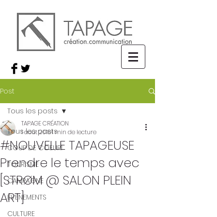
Post
Tous les posts
TAPAGE CRÉATION
Tous les posts
1 août 2018
1 min de lecture
#NOUVELLE TAPAGEUSE
COUP DE COEUR!
Prendre le temps avec
TOURISME
[STRØM @ SALON PLEIN
CAMPAGNE
ART]
ÉVÉNEMENTS
CULTURE