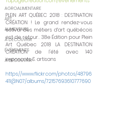
Tapagecreation.com/evenements
AGROALIMENTAIRE
PLEIN ART QUÉBEC 2018 : DESTINATION 
ART
CRÉATION ! Le grand rendez-vous 
ALIMENTAIRE
estival des métiers d’art québécois 
est de retour… 38e Édition pour Plein 
À DÉCOUVRIR
Art Québec 2018 LA DESTINATION 
ÉVÉNEMENTS
CRÉATION de l'été avec 140 
exposants & artisans
À DÉCOUVRIR
https://www.flickr.com/photos/48796
411@N07/albums/72157693610777690 