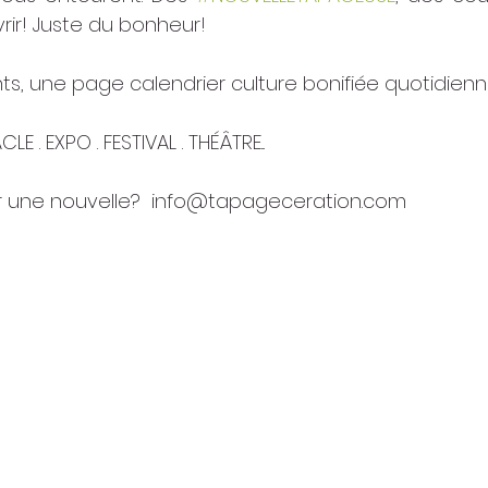
rir! Juste du bonheur!
, une page calendrier culture bonifiée quotidien
 . EXPO . FESTIVAL . THÉÂTRE...
r une nouvelle?  info@tapageceration.com 