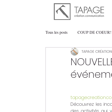
Tous les posts
COUP DE COEUR!
TAPAGE CRÉATION
AGROALIMENTAIRE
ART
NOUVELLE
événeme
tapagecreation.
Découvrez les inco
des activités qui 