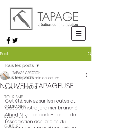
Post
Tous les posts
TAPAGE CRÉATION
Tous les posts
25 mai 2018
1 min de lecture
NOUVELLE TAPAGEUSE
COUP DE COEUR!
TOURISME
Cet été, suivez sur les routes du 
CAMPAGNE
Québec notre jardinier branché! 
Albert Mondor porte-parole de 
ÉVÉNEMENTS
l'Association des jardins du 
CULTURE