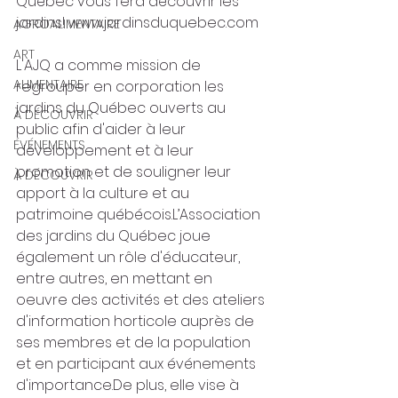
Québec vous fera découvrir les 
jardins! www.jardinsduquebec.com
AGROALIMENTAIRE
ART
L'AJQ a comme mission de 
ALIMENTAIRE
regrouper en corporation les 
jardins du Québec ouverts au 
À DÉCOUVRIR
public afin d'aider à leur 
ÉVÉNEMENTS
développement et à leur 
promotion et de souligner leur 
À DÉCOUVRIR
apport à la culture et au 
patrimoine québécois.L’Association 
des jardins du Québec joue 
également un rôle d'éducateur, 
entre autres, en mettant en 
oeuvre des activités et des ateliers 
d'information horticole auprès de 
ses membres et de la population 
et en participant aux événements 
d'importance.De plus, elle vise à 