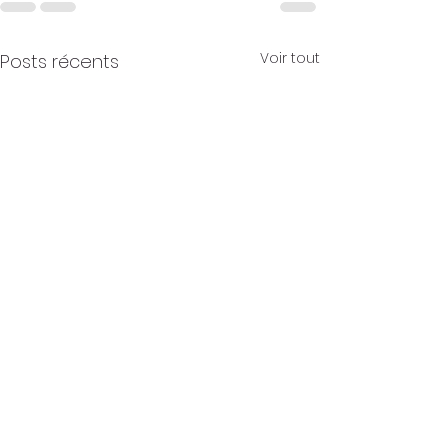
Voir tout
Posts récents
GALERIE PHOTOS
Conférence de