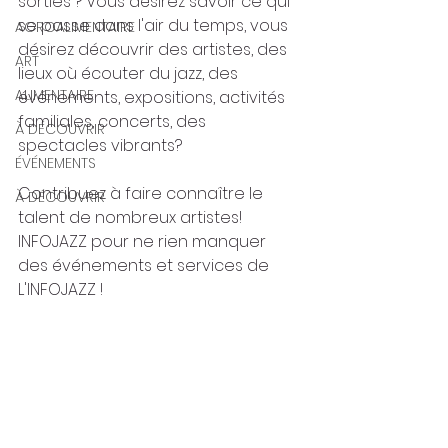
sorties ? Vous désirez savoir ce qui 
se passe dans l'air du temps, vous 
AGROALIMENTAIRE
désirez découvrir des artistes, des 
ART
lieux où écouter du jazz, des 
ALIMENTAIRE
événements, expositions, activités 
familiales, concerts, des 
À DÉCOUVRIR
spectacles vibrants?
ÉVÉNEMENTS
Contribuez à faire connaître le 
À DÉCOUVRIR
talent de nombreux artistes! 
INFOJAZZ pour ne rien manquer 
des événements et services de 
L'INFOJAZZ !