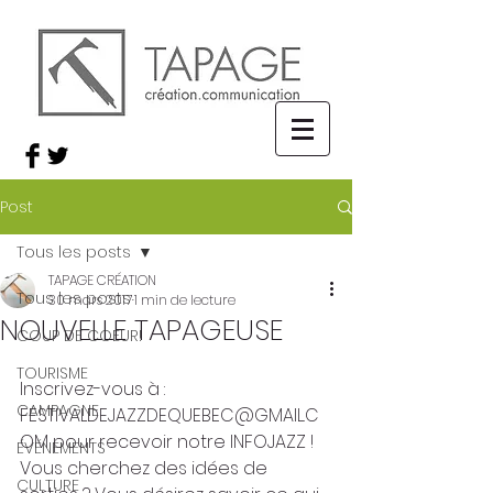
Post
Tous les posts
TAPAGE CRÉATION
Tous les posts
30 mars 2017
1 min de lecture
NOUVELLE TAPAGEUSE
COUP DE COEUR!
TOURISME
Inscrivez-vous à : 
CAMPAGNE
FESTIVALDEJAZZDEQUEBEC@GMAIL.C
OM pour recevoir notre INFOJAZZ ! 
ÉVÉNEMENTS
Vous cherchez des idées de 
CULTURE