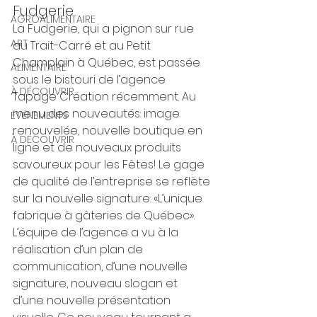
Fudgerie 
AGROALIMENTAIRE
La Fudgerie, qui a pignon sur rue 
ART
au Trait-Carré et au Petit 
Champlain à Québec, est passée 
ALIMENTAIRE
sous le bistouri de l’agence 
À DÉCOUVRIR
Tapage Création récemment. Au 
menu des nouveautés: image 
ÉVÉNEMENTS
renouvelée, nouvelle boutique en 
À DÉCOUVRIR
ligne et de nouveaux produits 
savoureux pour les Fêtes! Le gage 
de qualité de l’entreprise se reflète 
sur la nouvelle signature: «L’unique 
fabrique à gâteries de Québec». 
L’équipe de l’agence a vu à la 
réalisation d’un plan de 
communication, d’une nouvelle 
signature, nouveau slogan et 
d’une nouvelle présentation 