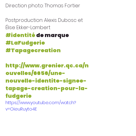
Direction photo: Thomas Fortier
Postproduction: Alexis Dubosc et 
Élise Ekker-Lambert 
#identité
 de marque 
#LaFudgerie
#Tapagecreation
http://www.grenier.qc.ca/n
ouvelles/6656/une-
nouvelle-identite-signee-
tapage-creation-pour-la-
fudgerie
https://www.youtube.com/watch?
v=OieuRuyto4E