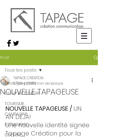
Post
Tous les posts
TAPAGE CRÉATION
Tous les posts
12 janv. 2016
1 min de lecture
NOUVELLE TAPAGEUSE
COUP DE COEUR!
TOURISME
NOUVELLE TAPAGEUSE /
 UN 
CAMPAGNE
AN DÉJÀ! 
Une nouvelle identité signée 
ÉVÉNEMENTS
Tapage Création pour la 
CULTURE