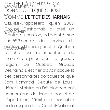
METTENT À L'OEUVRE, ÇA 
AGROALIMENTAIRE
DONNE QUELQUE CHOSE 
ART
COMME: 
L'EFFET DESHARNAIS
On se rappellera qu’en 2003, 
ALIMENTAIRE
Groupe Desharnais a créé un 
À DÉCOUVRIR
Centre du camion, adjacent à son 
ÉVÉNEMENTS
super centre de service du 
boulevard Lebourgneuf, à Québec. 
À DÉCOUVRIR
Le chef de file incontesté du 
marché du pneu dans la grande 
région de Québec, Groupe 
Desharnais, est fier d’avoir accueillit 
des personnalités politiques tel que 
Sam Hammad, Député de Louis-
Hébert, Ministre du Développement 
économique, de l’Innovatioon et de 
L’Exportation, Ministre responsable 
de la région de la Capital-National, 