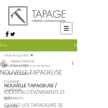
Post
Tous les posts
TAPAGE CRÉATION
Tous les posts
12 janv. 2016
2 min de lecture
NOUVELLE TAPAGEUSE
COUP DE COEUR!
TOURISME
NOUVELLE TAPAGEUSE /
CAMPAGNE
IDÉATION D'ÉVÉNEMENTS ET 
RP 
ÉVÉNEMENTS
QUAND LES TAPAGEURS SE 
CULTURE